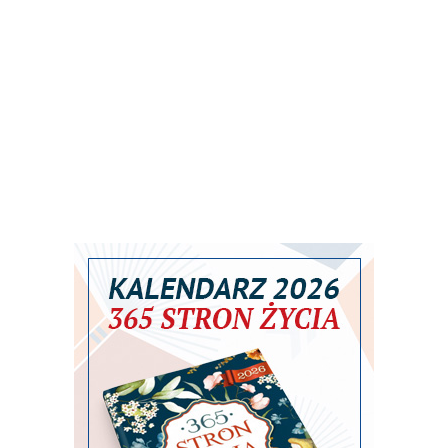
ą się - przez refleksję, rozmowy, samotnoś
yć w wolności i odnajdywać swoje prawdziw
Pomóż w rozwoju naszego portalu
Wspieram
nie Masek po raz pierwszy natknął się na p
 pobierając przypadkowy plik przez Limewi
w języku java, umożliwiający w prosty spo
pobieranie i udostępnianie wielu plików --
 W tym samym okresie wykorzystał go równ
nik.
REKLAMA