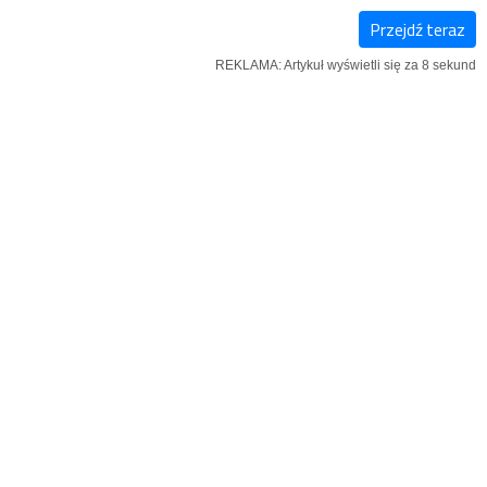
Przejdź teraz
KSIĄŻKI
SZUKAJ
MENU
REKLAMA: Artykuł wyświetli się za 7 sekund