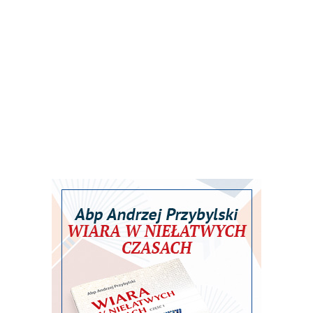
Karol Porwich/Niedziela
Nowenna do św. Maksymiliana M. Kolbego w oparciu o
teksty z "Pism" świętego. Modlitwę rozpoczynamy 5
sierpnia.
Więcej ...
Watykan: opublikowano
program wizyty Leona XIV we
Francji
2026-08-07 21:34
www,vatican.va/KAI