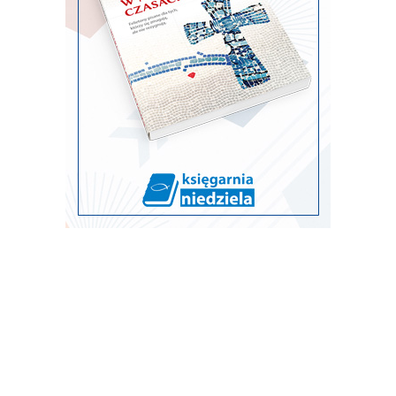
Vatican Media
Pod koniec września Papież odwiedzi Francję
Paryż i podparyska miejscowość Saint-Denis, Lourdes
oraz Metz, czyli rodzinne strony Czcigodnego Sługi
Bożego Roberta Schumana, orędownika chrześcijańskiej
Europy - to miasta, które podczas czterodniowej wizyty
apostolskiej (25-28 września br.) odwiedzi we Francji
Leon XIV. Biuro Prasowe Stolicy Apostolskiej
opublikowało dziś program papieskiej podróży.