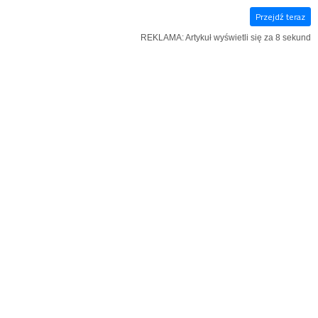
Przejdź teraz
E‑WYDANIE
KSIĄŻKI
SZUKAJ
MENU
REKLAMA: Artykuł wyświetli się za 7 sekund
REKLAMA