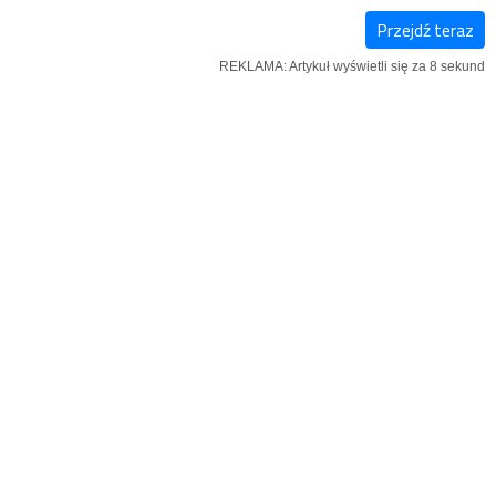
Przejdź teraz
KSIĄŻKI
SZUKAJ
MENU
REKLAMA: Artykuł wyświetli się za 7 sekund