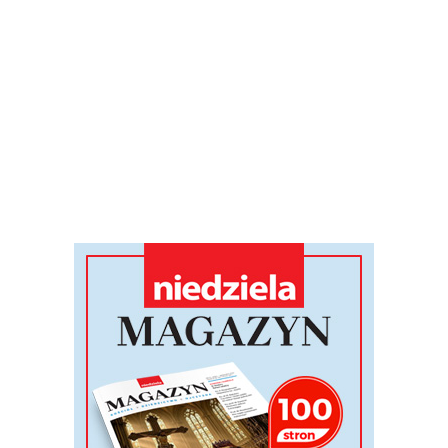
społecznej obojętności, naszego pośpiechu
ych, którzy coraz bardziej znikają nam z oc
zysie psychicznym nie zawsze krzyczy. Częs
uje się z relacji. Przestaje się cieszyć. Trac
martfonie, w samotności, w nocy, w interne
 tylko oknem na świat, ale także przepaścią
pad więzi, doświadczenia po pandemii, cora
chiczne u dzieci i młodzieży. To wszystko n
 To dzieje się w naszych domach, szkołach,
REKLAMA