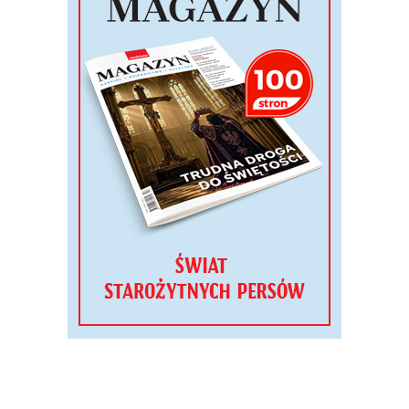
Polski - powiedział KAI abp Tadeusz Wojda po
dzisiejszym spotkaniu z wicepremierem Radosławem
Sikorskim. Jak dodał przewodniczący KEP, wizyta
papieża w naszej Ojczyźnie będzie tematem rozmów w
czasie najbliższego zebrania plenarnego Konferencji
Episkopatu Polski. - Pamiętajmy jednak, że szczegółowe
przygotowania wymagać będą powołania zespołu, w
skład którego oprócz przedstawicieli rządu i episkopatu
wejdą przedstawiciele Kancelarii Prezydenta RP oraz
Nuncjatury Apostolskiej - powiedział abp Wojda.
Więcej ...
Nie można być apostołem, nie
znając Jezusa
"Żyć Ewangelią" (wyd. Pomoc)