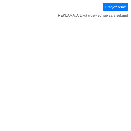
Przejdź teraz
E‑WYDANIE
KSIĄŻKI
SZUKAJ
MENU
REKLAMA: Artykuł wyświetli się za 7 sekund
REKLAMA