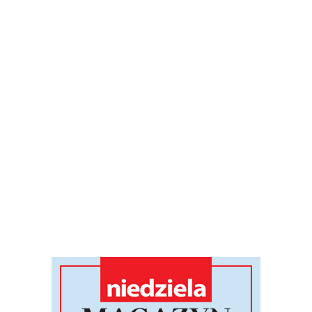
2026-08-05 17:09
mbo/KAI
BP KEP
Z wdzięcznością przyjąłem inicjatywę rządu RP w
sprawie przygotowań do pielgrzymki Ojca Świętego do