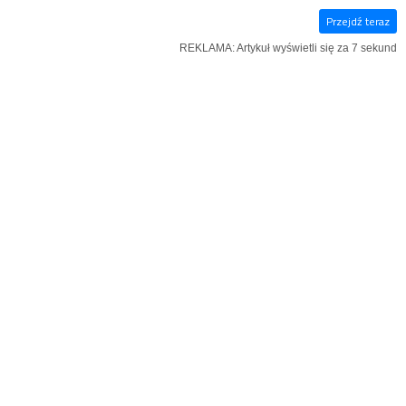
Przejdź teraz
E‑WYDANIE
KSIĄŻKI
SZUKAJ
MENU
REKLAMA: Artykuł wyświetli się za 6 sekund
REKLAMA
KOŚCIÓŁ