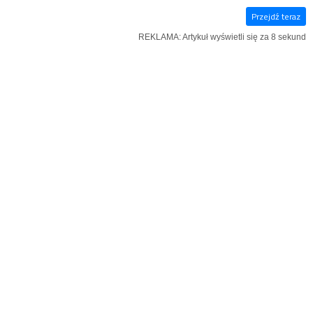
Przejdź teraz
E‑WYDANIE
KSIĄŻKI
SZUKAJ
MENU
REKLAMA: Artykuł wyświetli się za 7 sekund
REKLAMA
KOŚCIÓŁ