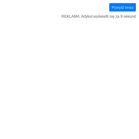
Przejdź teraz
E‑WYDANIE
KSIĄŻKI
SZUKAJ
MENU
REKLAMA: Artykuł wyświetli się za 8 sekund
REKLAMA