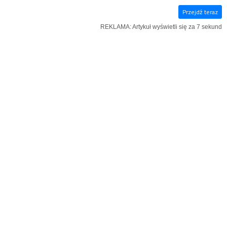
Przejdź teraz
E‑WYDANIE
KSIĄŻKI
SZUKAJ
MENU
REKLAMA: Artykuł wyświetli się za 6 sekund
REKLAMA
KOŚCIÓŁ