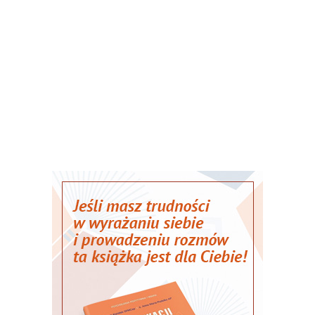
ztery godziny po uroczystej ceremonii spr
carii rankiem 1 lipca 2026 roku.
REKLAMA