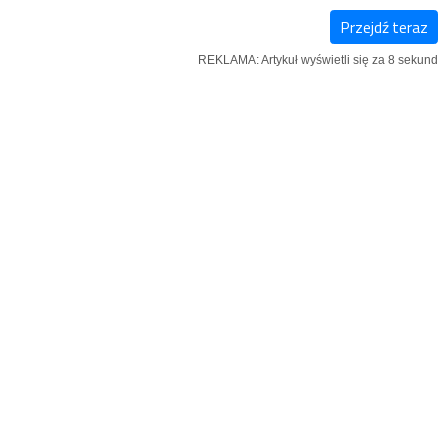
Przejdź teraz
KSIĄŻKI
SZUKAJ
MENU
REKLAMA: Artykuł wyświetli się za 7 sekund