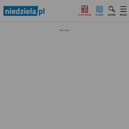
E‑WYDANIE
KSIĄŻKI
SZUKAJ
MENU
REKLAMA