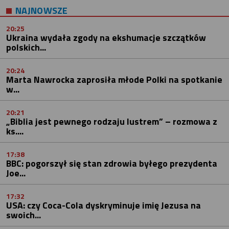
NAJNOWSZE
20:25
Ukraina wydała zgody na ekshumacje szczątków
polskich...
20:24
Marta Nawrocka zaprosiła młode Polki na spotkanie
w...
20:21
„Biblia jest pewnego rodzaju lustrem” – rozmowa z
ks....
17:38
BBC: pogorszył się stan zdrowia byłego prezydenta
Joe...
17:32
USA: czy Coca-Cola dyskryminuje imię Jezusa na
swoich...