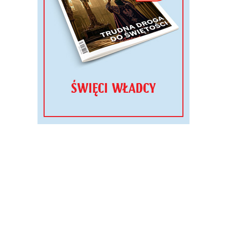
 poprawki w sierpniu
. Maturzysta, który 
ednego obowiązkowego egzaminu, może popr
.
OCEŃ:
+7
0
a
egzamin dojrzałości
wstępne wyniki
absolwenci
DLA CIEBIE
dze do matury przez Jasną
było tam około 80 tys. uc