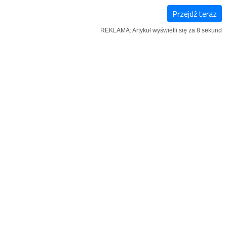
Przejdź teraz
KSIĄŻKI
SZUKAJ
MENU
REKLAMA: Artykuł wyświetli się za 7 sekund