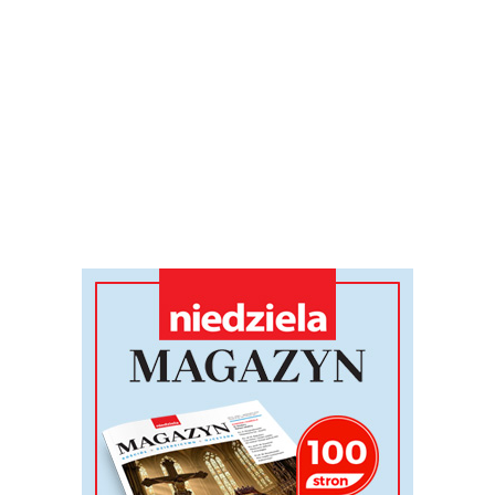
ejszości narodowych obowiązkowy mieli j
in z języka ojczystego poziomie podstaw
 z języka ojczystego.
sieli też przystąpić
obowiązkowo do jed
gzaminu na poziomie rozszerzonym
, c
w. przedmiotu dodatkowego lub do wyboru.
ksymalnie do sześciu egzaminów na pozio
.
turę, trzeba uzyskać z przedmiotów o
30 proc.
punktów możliwych do zdobycia; 
o wyboru nie ma progu zaliczeniowego.
 który nie zdał jednego obowiązkowego