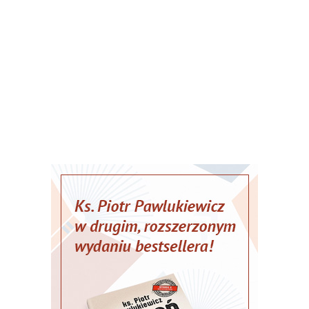
2026-08-08 12:42
Samuel Pereira
Materiały własne autora
Samuel Pereira
Więcej ...