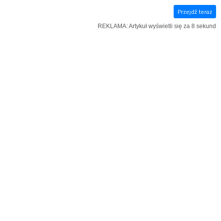
Przejdź teraz
E‑WYDANIE
KSIĄŻKI
SZUKAJ
MENU
REKLAMA: Artykuł wyświetli się za 7 sekund
REKLAMA
WIADOMOŚCI