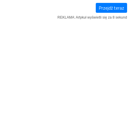
Przejdź teraz
KSIĄŻKI
SZUKAJ
MENU
REKLAMA: Artykuł wyświetli się za 7 sekund