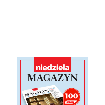
Pomóż w rozwoju naszego portalu
Wspieram
szych spośród tych zasad należy wolność re
do sprawowania kultu zgodnie z sumieniem
ktykowania swojej wiary, bez przymusu i l
rzeba uznać, że wolność religijna od dawna
jsce w amerykańskiej obietnicy, chroniąc 
stki, jak i pokojowe współistnienie zróżn
.
REKLAMA