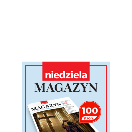
Adobe Stock
„Przeżyliśmy niezwykły dzień dzięki wizycie Ojca
Świętego, przesłaniu papieża Leona XIV i słowom, które
do nas skierował, zapraszając nas do wspólnego
wyruszenia w drogę: «Let's go!» (Chodźmy)” -
powiedział abp Felice Accrocca z diecezji Asyż-Nocera
Umbra-Gualdo Tadino i Foligno po dzisiejszej wizycie
papieża Leona XIV w Asyżu.
Więcej ...