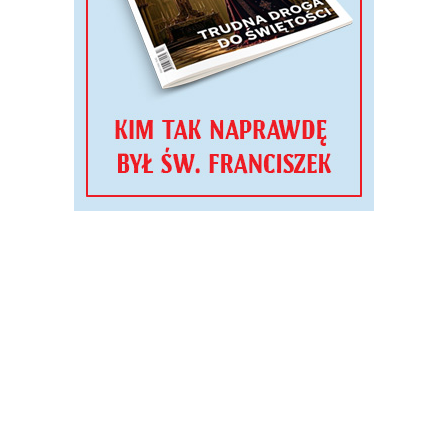
REKLAMA
TYGODNIK
Zobacz jubileuszowe materiały