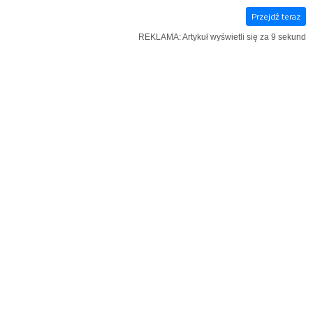
Przejdź teraz
E‑WYDANIE
KSIĄŻKI
SZUKAJ
MENU
REKLAMA: Artykuł wyświetli się za 9 sekund
REKLAMA