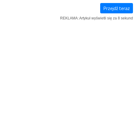
Przejdź teraz
KSIĄŻKI
SZUKAJ
MENU
REKLAMA: Artykuł wyświetli się za 7 sekund