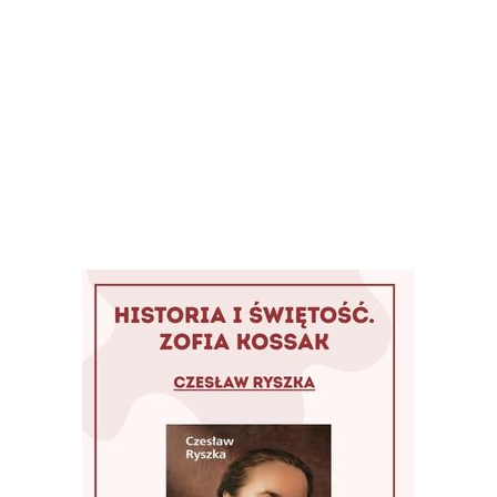
k, ponieważ europejska tożsamość kulturowa 
ez „rosnący wpływ ideologii liberalno-po
ają się w narracjach "woke" i teoriach "gend
Pomóż w rozwoju naszego portalu
Wspieram
it odnosi się do Benedykta:
„Europa to prz
oryczna i kulturowa. Zgodnie z naukami świę
dkreślamy wagę zachowania naszego dziedzi
tradycyjnych wartości. Łączy nas wspólna to
eniona w tradycjach hellenistycznych, rzymsk
ch”
.