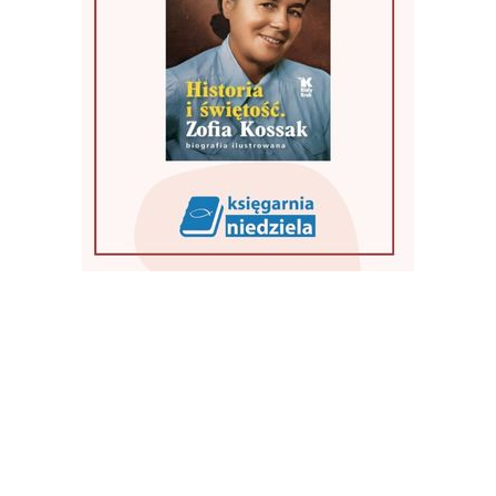
dykt
urodził się około 480 roku w Nursji, na
Włoch, a zmarł 21 marca 547 roku w założo
rze na Monte Cassino. Benedykt jest uważa
achodniego monastycyzmu. W Kościele katol
jeden z sześciu świętych patronów Europy.
OCEŃ:
+13
0
DLA CIEBIE
ptak, ciernie i zdrada wsp