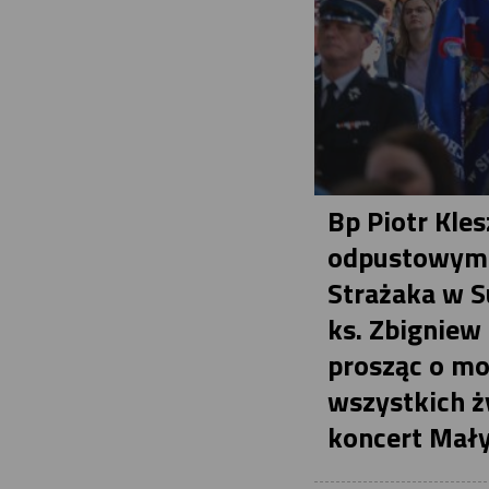
Bp Piotr Kle
odpustowym k
Strażaka w S
ks. Zbigniew 
prosząc o mod
wszystkich ż
koncert Mały