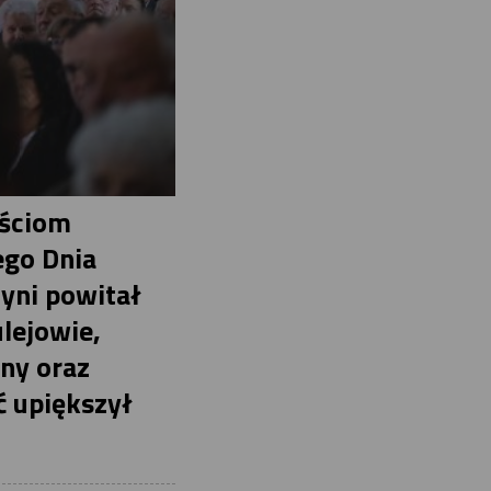
ościom
ego Dnia
yni powitał
ulejowie,
iny oraz
ć upiększył