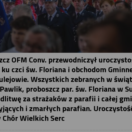
szcz OFM Conv. przewodniczył uroczyst
u czci św. Floriana i obchodom Gminn
ulejowie. Wszystkich zebranych w świąt
Pawlik, proboszcz par. św. Floriana w S
litwę za strażaków z parafii i całej gm
yjących i zmarłych parafian. Uroczystoś
 Chór Wielkich Serc