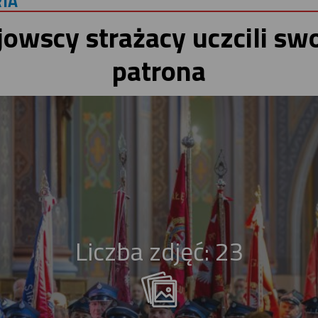
IA
jowscy strażacy uczcili sw
patrona
Liczba zdjęć: 23