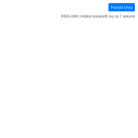
Przejdź teraz
E‑WYDANIE
KSIĄŻKI
SZUKAJ
MENU
REKLAMA: Artykuł wyświetli się za 6 sekund
REKLAMA