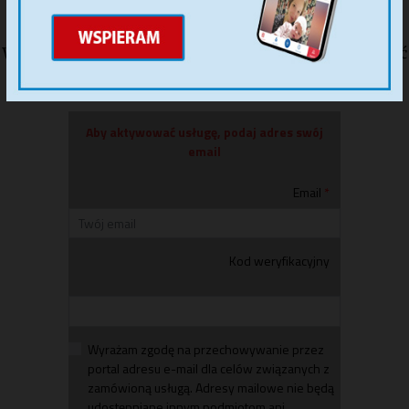
o tym co nowego w naszym tygodniku?
Zamów nasz newsletter
.
W dowolnym momencie możesz z niego zrezygnować
klikając link umieszczony w stopce newslettera.
Aby aktywować usługę, podaj adres swój
email
Email
Kod weryfikacyjny
Wyrażam zgodę na przechowywanie przez
portal adresu e-mail dla celów związanych z
zamówioną usługą. Adresy mailowe nie będą
udostępniane innym podmiotom ani