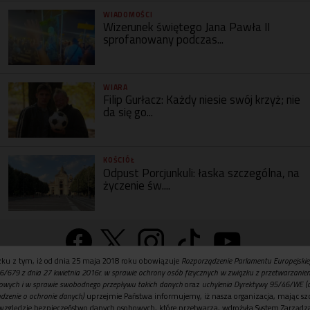
WIADOMOŚCI
Wizerunek świętego Jana Pawła II
sprofanowany podczas...
WIARA
Filip Gurłacz: Każdy niesie swój krzyż; nie
da się go...
KOŚCIÓŁ
Odpust Porcjunkuli: łaska szczególna, na
życzenie św....
ku z tym, iż od dnia 25 maja 2018 roku obowiązuje
Rozporządzenie Parlamentu Europejskie
Wersja na komputer
6/679 z dnia 27 kwietnia 2016r. w sprawie ochrony osób fizycznych w związku z przetwarzani
owych i w sprawie swobodnego przepływu takich danych
oraz
uchylenia Dyrektywy 95/46/WE (
dzenie o ochronie danych)
uprzejmie Państwa informujemy, iż nasza organizacja, mając szc
względzie bezpieczeństwo danych osobowych, które przetwarza, wdrożyła System Zarządz