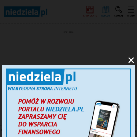
E‑WYDANIE
KSIĄŻKI
SZUKAJ
MENU
REKLAMA
×
Chcesz otrzymywać na skrzynkę mailową informacje,