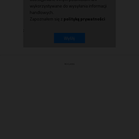
wykorzystywane do wysyłania informacji
handlowych.
Zapoznałem się z
polityką prywatności
;
Wyślij
REKLAMA