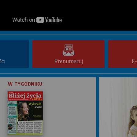
ści
Prenumeruj
E
W TYGODNIKU