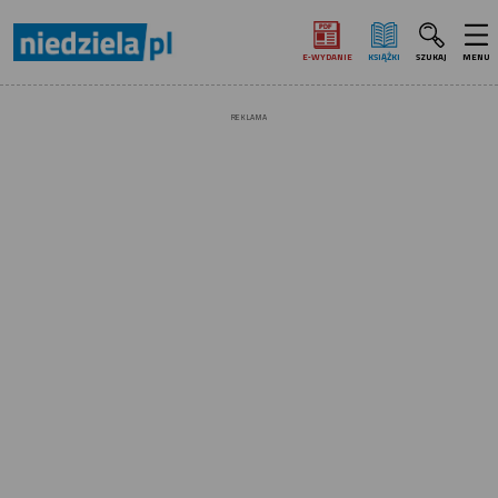
E‑WYDANIE
KSIĄŻKI
SZUKAJ
MENU
REKLAMA