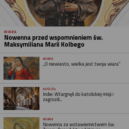
WIARA
Nowenna przed wspomnieniem św.
Maksymiliana Marii Kolbego
WIARA
„O niewiasto, wielka jest twoja wiara”
KOŚCIÓŁ
Indie: Wtargnęli do katolickiej misji i
zagrozili...
WIARA
Nowenna za wstawiennictwem św.