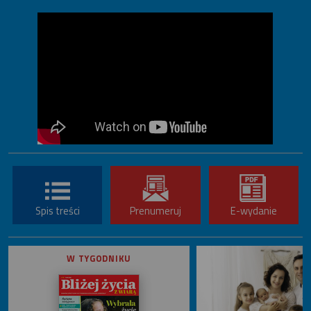
Spis treści
Prenumeruj
E-wydanie
W TYGODNIKU