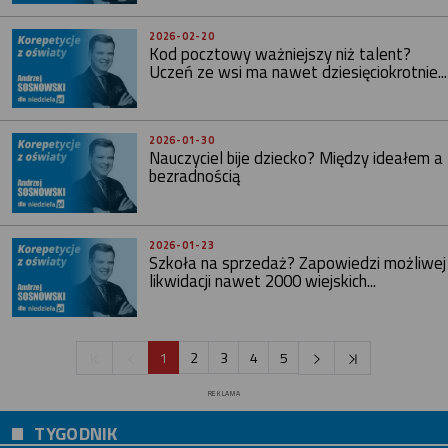
2026-02-20
Kod pocztowy ważniejszy niż talent?
Uczeń ze wsi ma nawet dziesięciokrotnie...
2026-01-30
Nauczyciel bije dziecko? Między ideałem a
bezradnością
2026-01-23
Szkoła na sprzedaż? Zapowiedzi możliwej
likwidacji nawet 2000 wiejskich...
1
2
3
4
5
REKLAMA
TYGODNIK