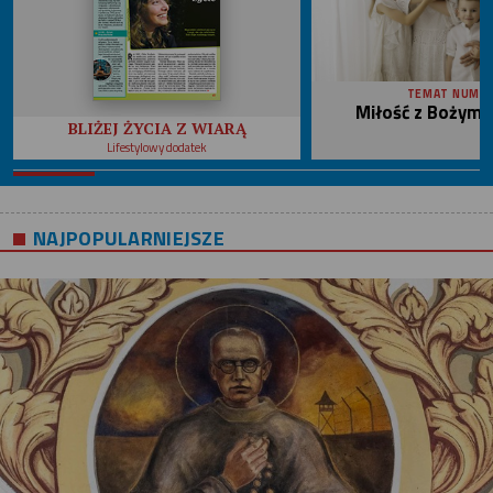
TEMAT NUME
Miłość z Bożym 
BLIŻEJ ŻYCIA Z WIARĄ
Lifestylowy dodatek
NAJPOPULARNIEJSZE