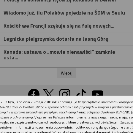
Wiadomo już, ilu Polaków pojedzie na ŚDM w Seulu
Kościół we Francji szykuje się na falę nowych...
Legnicka pielgrzymka dotarła na Jasną Górę
Kanada: ustawa o „mowie nienawiści” zamknie
usta...
Więcej
REKLAMA
ku z tym, iż od dnia 25 maja 2018 roku obowiązuje
Rozporządzenie Parlamentu Europejskie
Wersja na komputer
6/679 z dnia 27 kwietnia 2016r. w sprawie ochrony osób fizycznych w związku z przetwarzani
owych i w sprawie swobodnego przepływu takich danych
oraz
uchylenia Dyrektywy 95/46/WE (
dzenie o ochronie danych)
uprzejmie Państwa informujemy, iż nasza organizacja, mając szc
względzie bezpieczeństwo danych osobowych, które przetwarza, wdrożyła System Zarządz
Działy
Tematy
Kontakt
Reklama
Patronaty
zeństwem Informacji w rozumieniu odpowiednich polityk ochrony danych (zgodnie z art. 2
otowego rozporządzenia ogólnego). W celu dochowania należytej staranności w kontekście