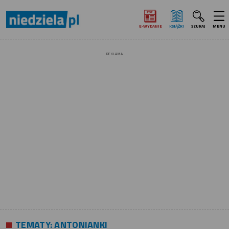
E‑WYDANIE
KSIĄŻKI
SZUKAJ
MENU
REKLAMA
TEMATY:
ANTONIANKI