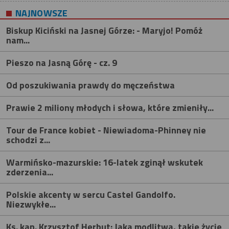
NAJNOWSZE
Biskup Kiciński na Jasnej Górze: - Maryjo! Pomóż
nam...
Pieszo na Jasną Górę - cz. 9
Od poszukiwania prawdy do męczeństwa
Prawie 2 miliony młodych i słowa, które zmieniły...
Tour de France kobiet - Niewiadoma-Phinney nie
schodzi z...
Warmińsko-mazurskie: 16-latek zginął wskutek
zderzenia...
Polskie akcenty w sercu Castel Gandolfo.
Niezwykłe...
Ks. kan. Krzysztof Herbut: Jaka modlitwa, takie życie