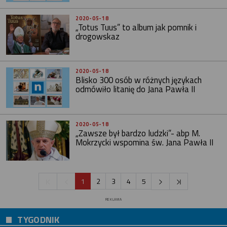
2020-05-18
„Totus Tuus” to album jak pomnik i
drogowskaz
2020-05-18
Blisko 300 osób w różnych językach
odmówiło litanię do Jana Pawła II
2020-05-18
„Zawsze był bardzo ludzki”- abp M.
Mokrzycki wspomina św. Jana Pawła II
1
2
3
4
5
REKLAMA
TYGODNIK