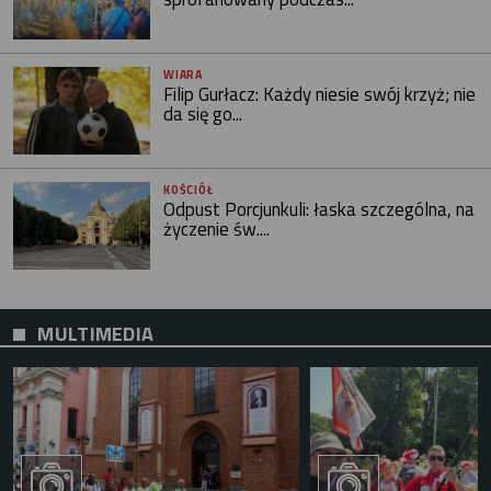
WIARA
Filip Gurłacz: Każdy niesie swój krzyż; nie
da się go...
KOŚCIÓŁ
Odpust Porcjunkuli: łaska szczególna, na
życzenie św....
MULTIMEDIA