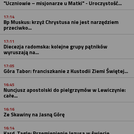
"Uczniowie – misjonarze u Matki" - Uroczystość...
17:14
Bp Muskus: krzyż Chrystusa nie jest narzędziem
przeciwko...
17:11
Diecezja radomska: kolejne grupy pątników
wyruszają na...
17:05
Góra Tabor: franciszkanie z Kustodii Ziemi Świętej...
16:45
Nuncjusz apostolski do pielgrzymów w Lewiczynie:
całe...
16:16
Ze Skawiny na Jasną Górę
16:14
Kard. Tagle: Przemienienie Jezusa w świecie