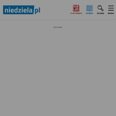
E‑WYDANIE
KSIĄŻKI
SZUKAJ
MENU
REKLAMA