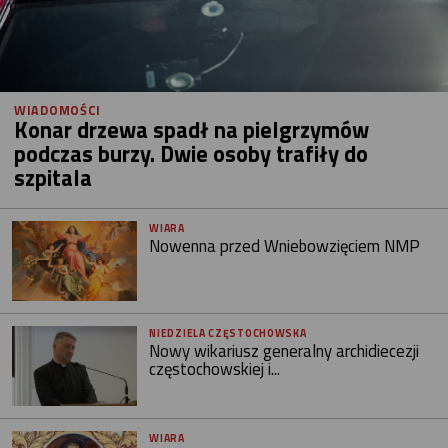
WIADOMOŚCI
Konar drzewa spadł na pielgrzymów
podczas burzy. Dwie osoby trafiły do
szpitala
WIARA
Nowenna przed Wniebowzięciem NMP
NIEDZIELA CZĘSTOCHOWSKA
Nowy wikariusz generalny archidiecezji
częstochowskiej i...
WIARA