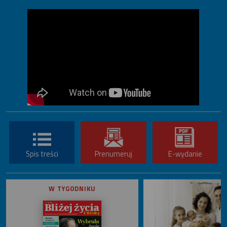
Spis treści
Prenumeruj
E-wydanie
W TYGODNIKU