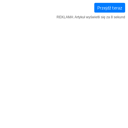
Przejdź teraz
KSIĄŻKI
SZUKAJ
MENU
REKLAMA: Artykuł wyświetli się za 7 sekund